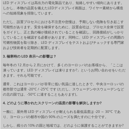
LED ディスプレイは高出力の電化製品であり、短絡しやすい傾向にあります。
しかし、本物の品質を備えたLEDディスプレイ画面は、ワイヤー素材から構造
への短絡現象を排除しています。
ただし、設置プロセスにおける不注意や怠慢は、予期しない危険を引き起こす
可能性があります。安全を確保するために、設置会社は、プロセス全体で設置
をガイドし、正と負の極が接続されていることを確認し、回路接続がしっかり
していることを確認する必要があります。同時に、LED ディスプレイの周囲の
可燃性物質を取り除き、LED ディスプレイをテストおよびチェックする専門家
および技術者を定期的に配置します。
3. 極寒時の LED 表示への影響は？
毎年冬の 12 月から 2 月にかけて、多くのヨーロッパのお客様から、「ここは
凍っています。LED ディスプレイは凍りますか?」というお問い合わせをいただ
きます。それも可能です。
通常、これはヨーロッパが非常に低い気温に達したときで、中央ヨーロッパの
都市部では通常 -20°C / -25°C です (ただし、スウェーデンやスウェーデンなど
の北の国では、-50°C に達することもあります)。
4. どのように導かれたスクリーンの温度の影響を解決しますか?
一般に、屋外用 LED ディスプレイが耐えられる最低温度は -20 ～ 30°C であ
り、ヨーロッパの都市や国の 90% のニーズを満たすのに十分です。
しかし、残りの 10% の国と地域では、どのように保護することができますか?