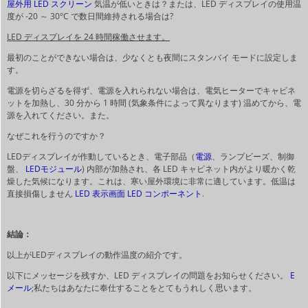
屋外用 LED スクリーン
気温が低いときは？または、LED ディスプレイの使用温
度が -20 ～ 30°C で数日間維持される場合は?
LED ディスプレイを 24 時間稼働させます。
最初のことができない場合は、少なくとも夜間にスタンバイ モードに設定しま
す。
電源を切らざるを得ず、電源を入れられない場合は、電気ヒーターでキャビネ
ットを加熱し、30 分から 1 時間 (気象条件によって異なります) 温めてから、電
源を入れてください。また。
なぜこれを行うのですか？
LEDディスプレイが作動しているとき、電子部品（
電源
、ランプビーズ、制御
盤、
LEDモジュール
) 内部が加熱され、各 LED キャビネット内がより暖かく乾
燥した気候になります。これは、寒い屋外環境に非常に適しています。低温は
直接損傷しません
LED 表示画面 LED コンポーネント
.
結論：
以上がLEDディスプレイの動作温度の紹介です。
以下にメッセージを残すか、LED ディスプレイの問題をお知らせください。
E
メール
;私たちはあなたに奉仕することをとてもうれしく思います。