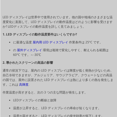
LED ディスプレイは世界中で使用されています。他の国や地域のさまざまな温
度変化に直面して、LED ディスプレイの動作温度はどのように影響を受けます
か? LEDディスプレイの動作温度を詳しく見てみましょう。
1. LED ディスプレイの動作温度要件はいくらですか?
に最適な温度
屋内用 LED ディスプレイ
作業条件は 25°C です。
の
屋外ディスプレイ
環境は複雑で変化しやすく、耐えられる範囲は
60°C です。
～
-30℃
2. 導かれたスクリーンの高温の影響
通常の状況下では、屋内の LED ディスプレイは輝度が低く発熱が少ないため、
自己冷却できますが、アルジェリア、サウジアラビア、クウェートなどの高温
の国では、屋外に設置された LED ディスプレイは熱により多くの熱を発生しま
す。これは
高輝度
.
作業温度が高すぎると、次の 3 つの主な問題が発生します。
LEDディスプレイの断線と故障
温度が上昇すると、LED ディスプレイの寿命が短くなります。
温度が高すぎると、LED ディスプレイの発光効率が低下します。