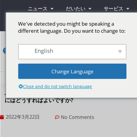
ニュース
だいたい
サービス
情報
We've detected you might be speaking a
different language. Do you want to change to:
コ
ン
English
タ
ク
ト
Change Language
LED広告スクリーン
ステージ用LEDスクリーン
その他の市場
Close and do not switch language
作業温度 LED スクリーンの温度の影響を解決する
にはどうすればよいですか?
2022年3月22日
No Comments