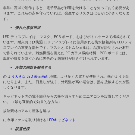
非常に高温で動作すると、電子部品が影響を受けることを知っておく必要があ
ります。これらの点を守っていれば、発生するリスクははるかに小さくなりま
す。
優れた素材選択
LED ディスプレイは、マスク、PCB ボード、およびボトムケースで構成されて
います。耐火および防湿 LED ディスプレイに使用される防水接着剤も LED ディ
スプレイの重要な部分です。マスクとボトムシェルは、品質が証明された材料
で作られています。難燃機能を備えた PC ガラス繊維材料、PCB ボードには、
風化や腐食を防ぐために黒色の 3 防塗料が吹き付けられています。
冷却の問題を解決する
の
より大きな LED 表示画面
地域、より多くの電力が使用され、熱がより明白
になります。また、日差しが強く、外気温が高い場合は、熱を放散するのが難
しくなります。
キャビネット内の電子部品からの熱を減らすためにエアコンを設置してくださ
い。
（最も直接的で効果的な方法）
放熱素材のアルミ筐体を選ぶ
に冷却ファンを取り付ける
LEDキャビネット
.
設置仕様