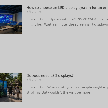
How to choose an LED display system for an 
8月 7, 2026
Introduction https://youtu.be/2D0rx31CVhA In a
might be, “Wait a minute, the screen isn’t display
Do zoos need LED displays?
8月 7, 2026
Introduction When visiting a zoo, people might expe
strolling. But wouldn’t the visit be more