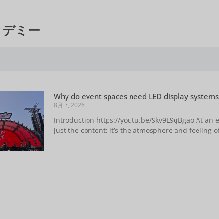
カデミー
Why do event spaces need LED display systems
8月 7, 2026
Introduction https://youtu.be/Skv9L9qBgao At an
just the content; it’s the atmosphere and feeling of