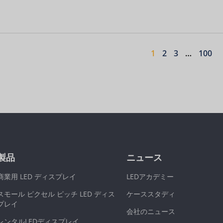
1
2
3
…
100
製品
ニュース
商業用 LED ディスプレイ
LEDアカデミー
スモール ピクセル ピッチ LED ディス
ケーススタディ
プレイ
会社のニュース
レンタルLEDディスプレイ