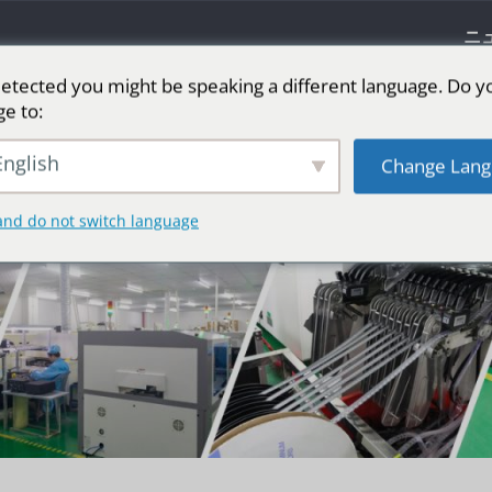
ニ
etected you might be speaking a different language. Do y
ge to:
リーン
ステージ用LEDスクリーン
スポーツ
nglish
Change Lang
and do not switch language