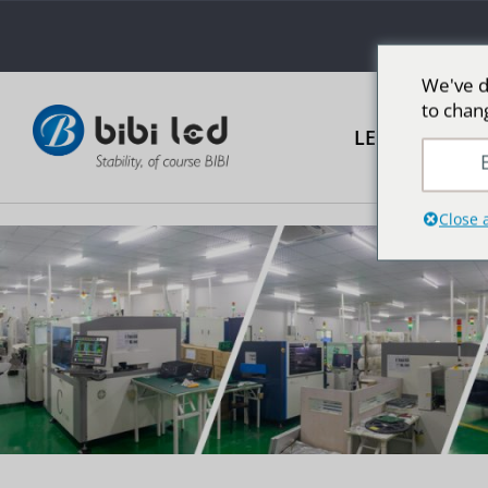
We've d
to chan
LED広告スク
E
Close 