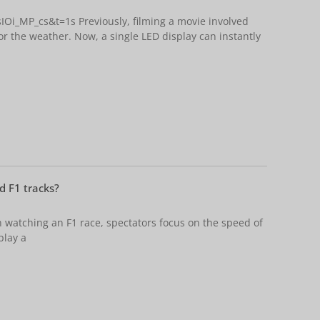
Oi_MP_cs&t=1s Previously, filming a movie involved
r the weather. Now, a single LED display can instantly
d F1 tracks?
watching an F1 race, spectators focus on the speed of
play a