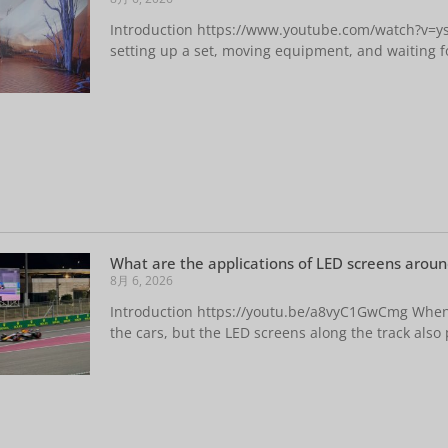
Introduction https://www.youtube.com/watch?v=ysI
setting up a set, moving equipment, and waiting fo
What are the applications of LED screens aroun
8月 6, 2026
Introduction https://youtu.be/a8vyC1GwCmg When 
the cars, but the LED screens along the track also 