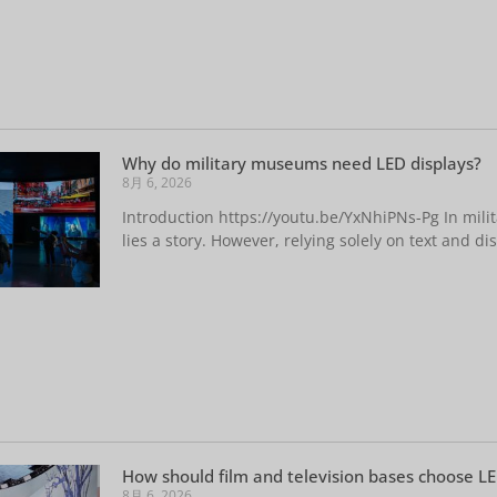
Why do military museums need LED displays?
8月 6, 2026
Introduction https://youtu.be/YxNhiPNs-Pg In mil
lies a story. However, relying solely on text and dis
How should film and television bases choose LE
8月 6, 2026