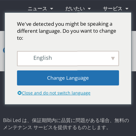
ニュース
だいたい
サービス
情報
We've detected you might be speaking a
different language. Do you want to change
to:
コ
ン
タ
ク
English
ト
LED広告スクリーン
ステージ用LEDスクリーン
その他の市場
Change Language
保証ポリシー
Close and do not switch language
Bibi Led は、保証期間内に品質に問題がある場合、無料の
メンテナンス サービスを提供するものとします。