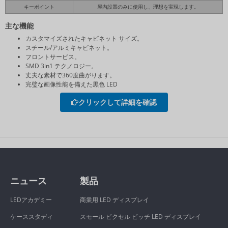
キーポイント
屋内設置のみに使用し、理想を実現します。
主な機能
カスタマイズされたキャビネット サイズ。
スチール/アルミキャビネット。
フロントサービス。
SMD 3in1 テクノロジー。
丈夫な素材で360度曲がります。
完璧な画像性能を備えた黒色 LED
クリックして詳細を確認
ニュース
製品
LEDアカデミー
商業用 LED ディスプレイ
ケーススタディ
スモール ピクセル ピッチ LED ディスプレイ