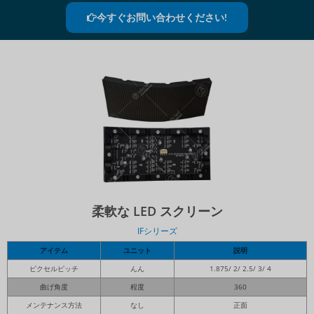
今すぐお問い合わせください!
柔軟な LED スクリーン
IFシリーズ
アイテム
ユニット
説明
ピクセルピッチ
んん
1.875/ 2/ 2.5/ 3/ 4
曲げ角度
程度
360
メンテナンス方法
なし
正面