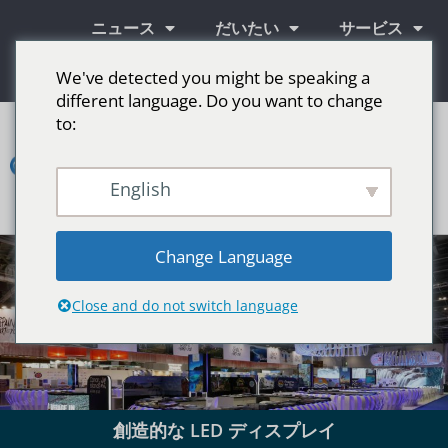
ニュース
だいたい
サービス
情報
We've detected you might be speaking a
different language. Do you want to change
to:
コ
ン
タ
ク
English
ト
LED広告スクリーン
ステージ用LEDスクリーン
その他の市場
Change Language
Close and do not switch language
創造的な LED ディスプレイ