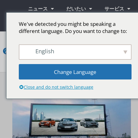
ニュース
だいたい
サービス
情報
We've detected you might be speaking a
different language. Do you want to change to:
コ
ン
English
タ
ク
ト
Change Language
LED広告スクリーン
ステージ用LEDスクリーン
その他の市場
Close and do not switch language