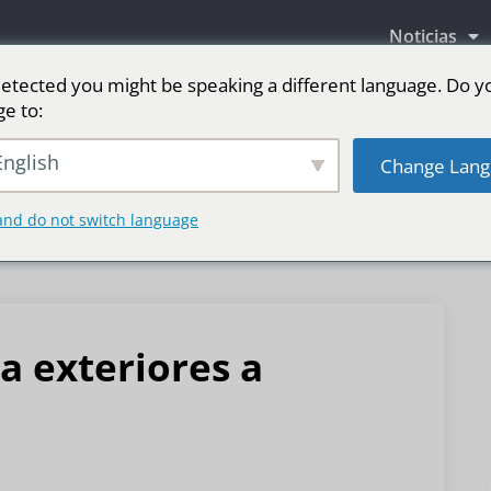
Noticias
etected you might be speaking a different language. Do y
ge to:
as LED
Pantalla LED para escenario
Deporte
nglish
Change Lang
and do not switch language
a exteriores a