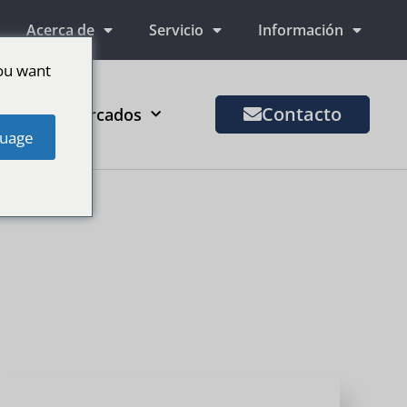
Acerca de
Servicio
Información
ou want
Contacto
Más mercados
uage