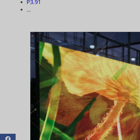
P3.91
…