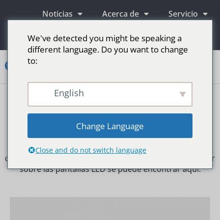
Noticias
Acerca de
Servicio
Información
We've detected you might be speaking a
different language. Do you want to change
to:
Contacto
English
Pantallas publicitarias LED
Pantalla LED para escenario
Más mercados
Glosario Técnico de Pantallas LED
Change Language
¿No sabe lo que significa un término técnico o una
palabra? Para descubrir más, haga clic en él en la tabla
Close and do not switch language
de contenido a continuación. Todo lo que necesita saber
sobre las pantallas LED se puede encontrar aquí.