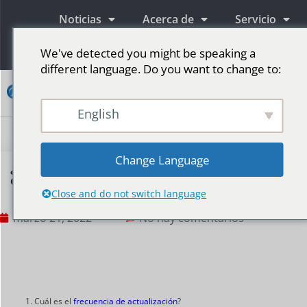
Noticias
Acerca de
Servicio
Información
We've detected you might be speaking a
different language. Do you want to change to:
Contacto
English
Pantallas publicitarias LED
Pantalla LED para escenario
Más mercados
Change Language
¿Es importante la frecuencia de actualización
en una pantalla LED grande?
Close and do not switch language
marzo 21, 2022
No hay comentarios
Cuál es el
frecuencia de actualización
?