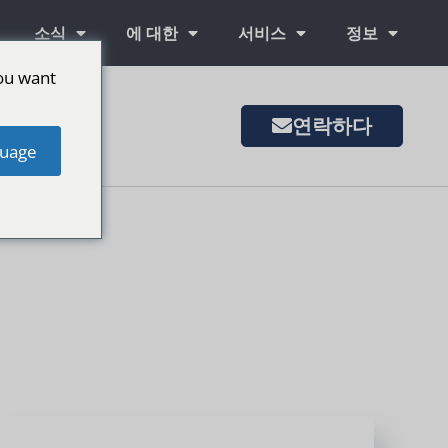
소식
에 대한
서비스
정보
ou want
연락하다
은 시장
uage