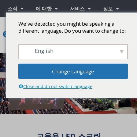
소식
에 대한
서비스
정보
We've detected you might be speaking a
연
different language. Do you want to change to:
락
하
다
English
단계를 위한 LED 스크린
Change Language
Close and do not switch language
교육용 LED 스크린