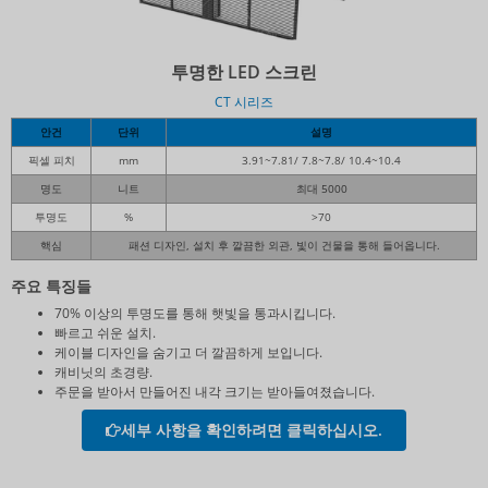
투명한 LED 스크린
CT 시리즈
안건
단위
설명
픽셀 피치
mm
3.91~7.81/ 7.8~7.8/ 10.4~10.4
명도
니트
최대 5000
투명도
%
>70
핵심
패션 디자인, 설치 후 깔끔한 외관, 빛이 건물을 통해 들어옵니다.
주요 특징들
70% 이상의 투명도를 통해 햇빛을 통과시킵니다.
빠르고 쉬운 설치.
케이블 디자인을 숨기고 더 깔끔하게 보입니다.
캐비닛의 초경량.
주문을 받아서 만들어진 내각 크기는 받아들여졌습니다.
세부 사항을 확인하려면 클릭하십시오.