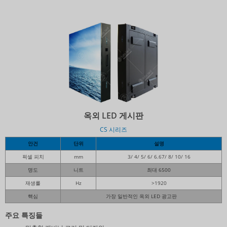
옥외 LED 게시판
CS 시리즈
안건
단위
설명
픽셀 피치
mm
3/ 4/ 5/ 6/ 6.67/ 8/ 10/ 16
명도
니트
최대 6500
재생률
Hz
>1920
핵심
가장 일반적인 옥외 LED 광고판
주요 특징들