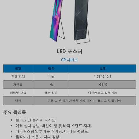
LED 포스터
CP 시리즈
안건
단위
설명
픽셀 피치
mm
1.75/ 2/ 2.5
재생률
Hz
>3840
캐비닛 재질
해당 없음
다이캐스트 알루미늄
핵심
이동 및 휴대가 간편한 경량 디자인, 플러그 투 플레이
주요 특징들
플러그 앤 플레이 디자인.
여러 설치 방법: 벽걸이 형 및 바닥 스탠드 자체.
다이캐스팅 알루미늄 캐비닛, 더 나은 평탄도.
움직이게 쉬운 내각의 경량.