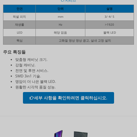
CI 시리즈
안건
단위
설명
픽셀 피치
mm
3/ 4/ 5
재생률
Hz
>1920
LED
해당 없음
블랙 LED
핵심
고화질 영상 영상 광고, 실내 고정 설치
주요 특징들
맞춤형 캐비닛 크기.
강철 캐비닛.
전면 및 후면 서비스.
SMD 3in1 기술.
명암이 더 나은 블랙 LED.
원활한 시각적 품질 성능.
세부 사항을 확인하려면 클릭하십시오.