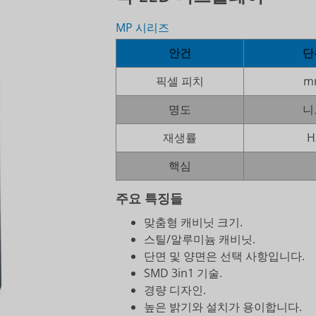
MP 시리즈
안건
단
픽셀 피치
m
명도
니
재생률
H
핵심
주요 특징들
맞춤형 캐비닛 크기.
스틸/알루미늄 캐비닛.
단면 및 양면은 선택 사항입니다.
SMD 3in1 기술.
경량 디자인.
높은 밝기와 설치가 용이합니다.