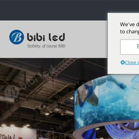
We've d
to chan
LED 광고
E
Close 