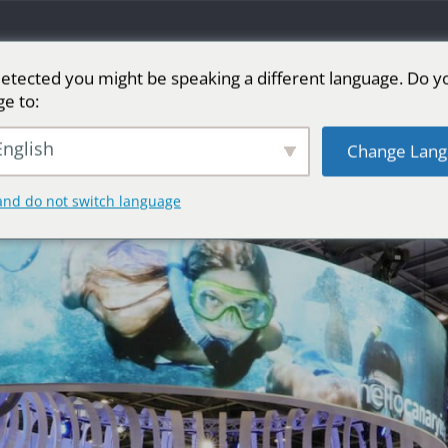
etected you might be speaking a different language. Do y
ge to:
 화면
단계를 위한 LED 스크린
스포츠
더 많
nglish
Change Lang
and do not switch language