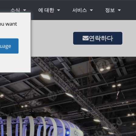
소식
에 대한
서비스
정보
ou want
연락하다
은 시장
uage