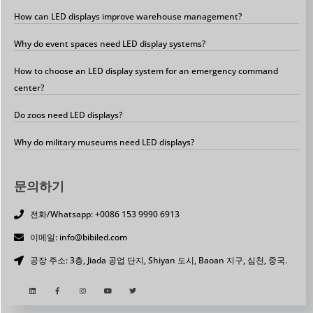
How can LED displays improve warehouse management?
Why do event spaces need LED display systems?
How to choose an LED display system for an emergency command
center?
Do zoos need LED displays?
Why do military museums need LED displays?
문의하기
전화/Whatsapp: +0086 153 9990 6913
이메일: info@bibiled.com
공장 주소: 3층, Jiada 공업 단지, Shiyan 도시, Baoan 지구, 심천, 중국.