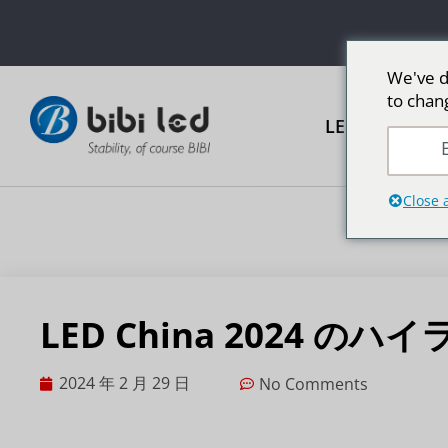
We've d
to chan
LED広告スク
E
Close 
LED China 2024 
2024 年 2 月 29 日
No Comments