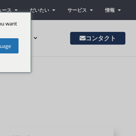
ュース
だいたい
サービス
情報
ou want
コンタクト
その他の市場
uage