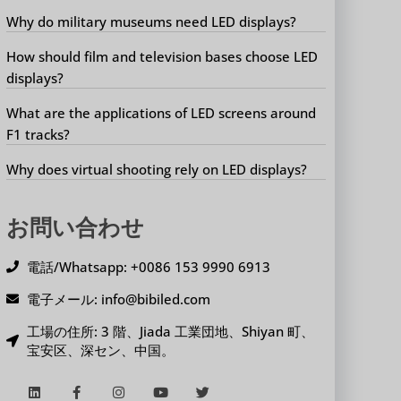
Why do military museums need LED displays?
How should film and television bases choose LED
displays?
What are the applications of LED screens around
F1 tracks?
Why does virtual shooting rely on LED displays?
お問い合わせ
電話/Whatsapp: +0086 153 9990 6913
電子メール: info@bibiled.com
工場の住所: 3 階、Jiada 工業団地、Shiyan 町、
宝安区、深セン、中国。