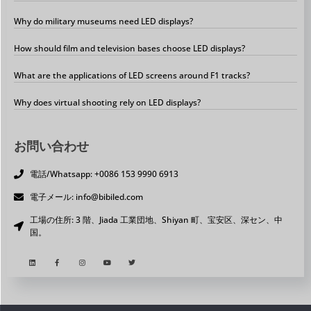
Why do military museums need LED displays?
How should film and television bases choose LED displays?
What are the applications of LED screens around F1 tracks?
Why does virtual shooting rely on LED displays?
お問い合わせ
電話/Whatsapp: +0086 153 9990 6913
電子メール: info@bibiled.com
工場の住所: 3 階、Jiada 工業団地、Shiyan 町、宝安区、深セン、中
国。