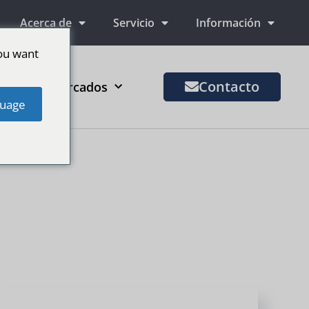
Acerca de
Servicio
Información
ou want
Contacto
Más mercados
uage