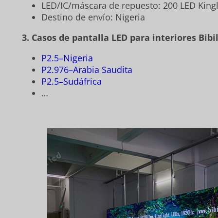
LED/IC/máscara de repuesto: 200 LED Kingl
Destino de envío: Nigeria
3. Casos de pantalla LED para interiores Bibi
P2.5–Nigeria
P2.976–Arabia Saudita
P2.5–Sudáfrica
…