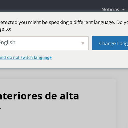
Noticias
etected you might be speaking a different language. Do y
ge to:
as LED
Pantalla LED para escenario
Deporte
nglish
Change Lang
and do not switch language
nteriores de alta
.