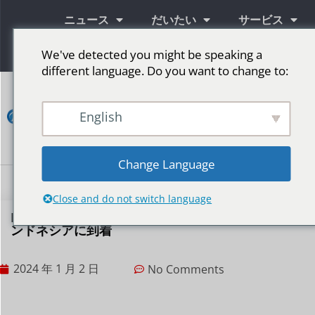
ニュース
だいたい
サービス
情報
We've detected you might be speaking a
different language. Do you want to change to:
コ
ン
English
タ
ク
ト
Change Language
LED広告スクリーン
ステージ用LEDスクリーン
その他の市場
Close and do not switch language
P8 屋外バックメンテナンス LED ディスプレイがイ
ンドネシアに到着
2024 年 1 月 2 日
No Comments