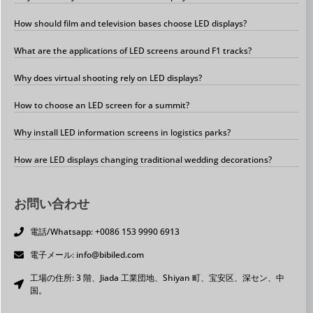
How should film and television bases choose LED displays?
What are the applications of LED screens around F1 tracks?
Why does virtual shooting rely on LED displays?
How to choose an LED screen for a summit?
Why install LED information screens in logistics parks?
How are LED displays changing traditional wedding decorations?
お問い合わせ
電話/Whatsapp: +0086 153 9990 6913
電子メール: info@bibiled.com
工場の住所: 3 階、Jiada 工業団地、Shiyan 町、宝安区、深セン、中
国。