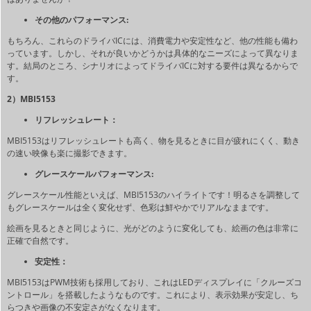
その他のパフォーマンス:
もちろん、これらのドライバICには、消費電力や安定性など、他の性能も備わ
っています。しかし、それが良いかどうかは具体的なニーズによって異なりま
す。結局のところ、シナリオによってドライバICに対する要件は異なるからで
す。
2）MBI5153
リフレッシュレート：
MBI5153はリフレッシュレートも高く、物を見るときに目が疲れにくく、動き
の速い映像も楽に撮影できます。
グレースケールパフォーマンス:
グレースケール性能といえば、MBI5153のハイライトです！明るさを調整して
もグレースケールは全く変化せず、色彩は鮮やかでリアルなままです。
絵画を見るときと同じように、光がどのように変化しても、絵画の色は非常に
正確で自然です。
安定性：
MBI5153はPWM技術も採用しており、これはLEDディスプレイに「クルーズコ
ントロール」を搭載したようなものです。これにより、表示効果が安定し、ち
らつきや画像の不安定さがなくなります。