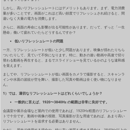
しかし、高いリフレッシュレートにはデメリットもあります。まず、電力消費
量が多いことです。画面がこれほど高い頻度でリフレッシュされ続けると、間
違いなく大量の電力を消費します。
さらに、画面の寿命にも影響が出る可能性があります。だって、ずっと「一生
懸命」働いて疲れていたらどうするんですか？
低いリフレッシュレートの問題
一方、リフレッシュレートが低いと少し問題があります。映像が揺れたりちら
ついたりして、見ていて不快になります。特に、動きの速い動画や高速で切り
替わる動画を再生すると、まるでスライドショーを見ているかのような違和感
を覚えます。
ましてや、リフレッシュレートが低い画面をカメラで撮影すると、スキャンラ
インや水面の波紋が空を舞い、撮影した写真や動画は全く使い物になりませ
ん。
1）では、適切なリフレッシュレートはどれくらいでしょうか？
一般的に言えば、1920〜3840Hz の範囲は非常に良好です。
会議室や展示会場など屋内での使用であれば、1920Hz程度のリフレッシュレー
トで十分です。動画や画像の視聴、写真撮影が主な用途であれば、あまり高い
リフレッシュレートを追求する必要はありません。
ただし、屋外で使用する場合や、特に高い画質を求める場合は、3840Hz以上の