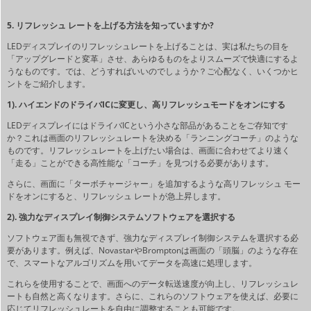
5. リフレッシュ レートを上げる方法を知っていますか?
LEDディスプレイのリフレッシュレートを上げることは、実は私たちの目を
「アップグレードと変革」させ、あらゆるものをよりスムーズで快適にするよ
うなものです。では、どうすればいいのでしょうか？ご心配なく、いくつかヒ
ントをご紹介します。
1). ハイエンドのドライバICに変更し、高リフレッシュモードをオンにする
LEDディスプレイにはドライバICという小さな部品があることをご存知です
か？これは画面のリフレッシュレートを決める「ランニングコーチ」のような
ものです。リフレッシュレートを上げたい場合は、画面に合わせてより速く
「走る」ことができる高性能な「コーチ」を見つける必要があります。
さらに、画面に「ターボチャージャー」を追加するような高リフレッシュ モー
ドをオンにすると、リフレッシュ レートが急上昇します。
2). 強力なディスプレイ制御システムソフトウェアを選択する
ソフトウェア面も無視できず、強力なディスプレイ制御システムを選択する必
要があります。例えば、NovastarやBromptonは画面の「頭脳」のような存在
で、スマートなアルゴリズムを用いてデータを高速に処理します。
これらを使用することで、画面へのデータ転送速度が向上し、リフレッシュレ
ートも自然と高くなります。さらに、これらのソフトウェアを使えば、必要に
応じてリフレッシュレートを自由に調整することも可能です。