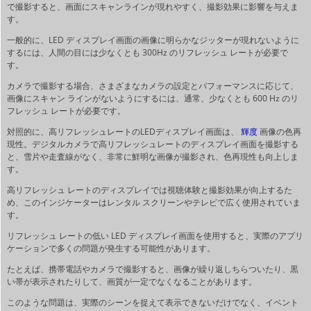
で撮影すると、画面にスキャンラインが現れやすく、撮影効果に影響を与えま
す。
一般的に、LED ディスプレイ画面の画像に明らかなジッターが現れないように
するには、人間の目には少なくとも 300Hz のリフレッシュ レートが必要で
す。
カメラで撮影する場合、さまざまなカメラの設定とパフォーマンスに応じて、
画像にスキャン ラインがないようにするには、通常、少なくとも 600 Hz のリ
フレッシュ レートが必要です。
対照的に、高リフレッシュレートのLEDディスプレイ画面は、
輝度
画像の色再
現性。デジタルカメラで高リフレッシュレートのディスプレイ画面を撮影する
と、雪片や走査線がなく、非常に鮮明な画像が撮影され、色再現性も向上しま
す。
高リフレッシュ レートのディスプレイでは視聴体験と撮影効果が向上するた
め、このインジケーターはレンタル スクリーンやテレビで広く使用されていま
す。
リフレッシュ レートの低い LED ディスプレイ画面を使用すると、実際のアプリ
ケーションで多くの問題が発生する可能性があります。
たとえば、携帯電話やカメラで撮影すると、画像が繰り返しちらついたり、黒
い帯が表示されたりして、画質が一定でなくなることがあります。
このような問題は、実際のシーンを捉えて表示できないだけでなく、イベント