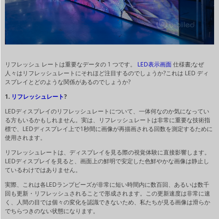
リフレッシュ レートは重要なデータの 1 つです。
LED表示画面
仕様書;なぜ
人々はリフレッシュレートにそれほど注目するのでしょうか?これは LED ディ
スプレイとどのような関係があるのでしょうか?
1.
リフレッシュレート
?
LEDディスプレイのリフレッシュレートについて、一体何なのか気になってい
る方もいるかもしれません。実は、リフレッシュレートは非常に重要な技術指
標で、LEDディスプレイ上で1秒間に画像が再描画される回数を測定するために
使用されます。
リフレッシュレートは、ディスプレイを見る際の視覚体験に直接影響します。
LEDディスプレイを見ると、画面上の鮮明で安定した色鮮やかな画像は静止し
ているわけではありません。
実際、これは各LEDランプビーズが非常に短い時間内に数百回、あるいは数千
回も更新・リフレッシュされることで形成されます。この更新速度は非常に速
く、人間の目では個々の変化を認識できないため、私たちが見る画像は滑らか
でちらつきのない状態になります。