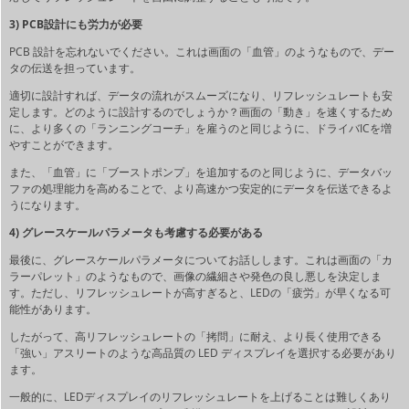
3) PCB設計にも労力が必要
PCB 設計を忘れないでください。これは画面の「血管」のようなもので、デー
タの伝送を担っています。
適切に設計すれば、データの流れがスムーズになり、リフレッシュレートも安
定します。どのように設計するのでしょうか？画面の「動き」を速くするため
に、より多くの「ランニングコーチ」を雇うのと同じように、ドライバICを増
やすことができます。
また、「血管」に「ブーストポンプ」を追加するのと同じように、データバッ
ファの処理能力を高めることで、より高速かつ安定的にデータを伝送できるよ
うになります。
4) グレースケールパラメータも考慮する必要がある
最後に、グレースケールパラメータについてお話しします。これは画面の「カ
ラーパレット」のようなもので、画像の繊細さや発色の良し悪しを決定しま
す。ただし、リフレッシュレートが高すぎると、LEDの「疲労」が早くなる可
能性があります。
したがって、高リフレッシュレートの「拷問」に耐え、より長く使用できる
「強い」アスリートのような高品質の LED ディスプレイを選択する必要があり
ます。
一般的に、LEDディスプレイのリフレッシュレートを上げることは難しくあり