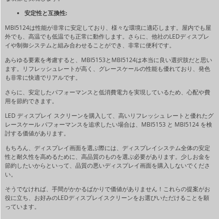
安定性と互換性:
MBI5124は性能が非常に安定しており、様々な環境に適応します。屋内でも屋
外でも、高温でも低温でも正常に動作します。さらに、他社のLEDディスプレ
イや制御システムと組み合わせることができ、非常に便利です。
あらゆる要素を考慮すると、MBI5153とMBI5124は本当に良い選択肢だと思い
ます。リフレッシュレートが高く、グレースケールの性能も優れており、発色
も非常に快適でリアルです。
さらに、安定したパフォーマンスと低消費電力を実現しているため、心配や費
用を節約できます。
LED ディスプレイ スクリーンを購入して、高いリフレッシュ レートと優れたグ
レースケール パフォーマンスを追求したい場合は、MBI5153 と MBI5124 を検
討する価値があります。
もちろん、ディスプレイ画面を選ぶ際には、ディスプレイシステム全体の安定
性と耐久性を高めるために、高品質のものを選ぶ必要があります。少しお金を
節約したいからといって、品質の悪いディスプレイ画面を購入しないでくださ
い。
そうでなければ、手間がかかるばかりで価値がありません！これらの提案がお
役に立ち、お好みのLEDディスプレイスクリーンをお選びいただけることを願
っています。