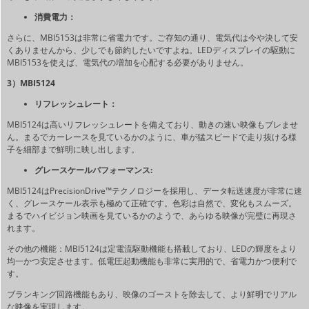
消費電力：
さらに、MBI5153は非常に省電力です。ご存知の通り、電気代は今や決して安
くありませんから、少しでも節約したいですよね。LEDディスプレイの駆動に
MBI5153を使えば、電気代の増加を心配する必要がありません。
3）MBI5124
リフレッシュレート：
MBI5124は高いリフレッシュレートを備えており、動きの速い映像もブレませ
ん。まるでカーレースを見ているかのように、車が猛スピードで走り抜ける様
子を細部まで鮮明に映し出します。
グレースケールパフォーマンス:
MBI5124はPrecisionDrive™テクノロジーを採用し、データ転送速度が非常に速
く、グレースケール表示も極めて正確です。色彩は自然で、変化もスムーズ。
まるでハイビジョン映画を見ているかのようで、あらゆる映像が完璧に再現さ
れます。
その他の機能：MBI5124は定電流駆動機能も搭載しており、LEDの輝度をより
均一かつ安定させます。低電圧起動機能も非常に実用的で、省電力かつ便利で
す。
ブランキング回路機能もあり、映像のゴーストを除去して、より鮮明でリアル
な映像を実現します。