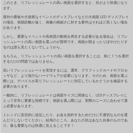
このとき、リフレッシュレートの高い画面を選択すると、目がより快適になり
ます。
屋外の看板や大規模なイベントのディスプレイなどの大画面 LED ディスプレイ
の場合、視聴距離が遠く、画像の精細さに対する要件はそれほど高くない場合
があります。
しかし、重要なイベントや高画質の動画を再生する必要がある場合は、リフレ
ッシュレートの高い画面を選ぶのが賢明です。画面が固まったりぼやけたりす
るのは誰も見たくないでしょうから。
もちろん、リフレッシュ レートの高い画面を選択することは、単に 1 つを選択
するだけの問題ではありません。
高いリフレッシュレートを実現するには、通常、グラフィックカードやプロセ
ッサなど、より強力なハードウェアが必要になります。そのため、画面を選ぶ
際には、デバイスが高リフレッシュレートに対応しているかどうかを確認する
必要があります。
一般的に、リフレッシュレートは画面サイズに関係なく、LEDディスプレイに
とって非常に重要な指標です。画面を選ぶ際には、実際のニーズに合わせて選
ぶ必要があります。
トレンドに盲目的に追従したり、お金を節約するためだけに不適切なものを選
んだりしないでください。結局のところ、あなたの目はあなた自身のものであ
り、最も重要なのは快適に見えることです！