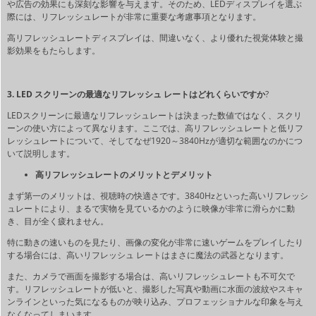
や広告の効果にも深刻な影響を与えます。そのため、LEDディスプレイを選ぶ
際には、リフレッシュレートが非常に重要な考慮事項となります。
高リフレッシュレートディスプレイは、間違いなく、より優れた視覚体験と撮
影効果をもたらします。
3. LED スクリーンの最適なリフレッシュ レートはどれくらいですか
?
LEDスクリーンに最適なリフレッシュレートは決まった数値ではなく、スクリ
ーンの使い方によって異なります。ここでは、高リフレッシュレートと低リフ
レッシュレートについて、そしてなぜ1920～3840Hzが適切な範囲なのかにつ
いて説明します。
高リフレッシュレートのメリットとデメリット
まず第一のメリットは、視聴時の快適さです。3840Hzといった高いリフレッシ
ュレートにより、まるで実物を見ているかのように映像が非常に滑らかに動
き、目が全く疲れません。
特に動きの速いものを見たり、画像の変化が非常に速いゲームをプレイしたり
する場合には、高いリフレッシュ レートはまさに魔法の武器となります。
また、カメラで画面を撮影する場合は、高いリフレッシュレートも不可欠で
す。リフレッシュレートが低いと、撮影した写真や動画に水面の波紋やスキャ
ンラインといった気になるものが映り込み、プロフェッショナルな印象を与え
なくなってしまいます。