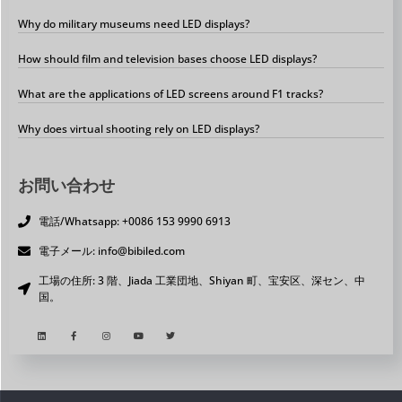
Why do military museums need LED displays?
How should film and television bases choose LED displays?
What are the applications of LED screens around F1 tracks?
Why does virtual shooting rely on LED displays?
お問い合わせ
電話/Whatsapp: +0086 153 9990 6913
電子メール: info@bibiled.com
工場の住所: 3 階、Jiada 工業団地、Shiyan 町、宝安区、深セン、中
国。