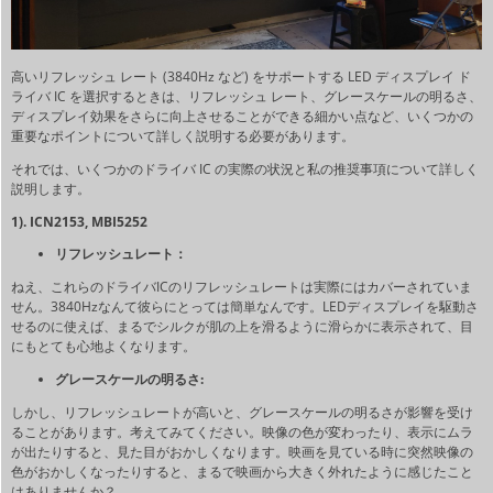
高いリフレッシュ レート (3840Hz など) をサポートする LED ディスプレイ ド
ライバ IC を選択するときは、リフレッシュ レート、グレースケールの明るさ、
ディスプレイ効果をさらに向上させることができる細かい点など、いくつかの
重要なポイントについて詳しく説明する必要があります。
それでは、いくつかのドライバ IC の実際の状況と私の推奨事項について詳しく
説明します。
1). ICN2153, MBI5252
リフレッシュレート：
ねえ、これらのドライバICのリフレッシュレートは実際にはカバーされていま
せん。3840Hzなんて彼らにとっては簡単なんです。LEDディスプレイを駆動さ
せるのに使えば、まるでシルクが肌の上を滑るように滑らかに表示されて、目
にもとても心地よくなります。
グレースケールの明るさ:
しかし、リフレッシュレートが高いと、グレースケールの明るさが影響を受け
ることがあります。考えてみてください。映像の色が変わったり、表示にムラ
が出たりすると、見た目がおかしくなります。映画を見ている時に突然映像の
色がおかしくなったりすると、まるで映画から大きく外れたように感じたこと
はありませんか？