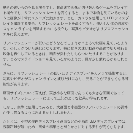
動きの速いものを見る場合でも、超高速で画像が切り替わるゲームをプレイす
る場合でも、リフレッシュ レートを高くすると、まるで本物を見ているかのよ
うに画像が非常にスムーズに動きます。また、カメラを使用して LED ディスプ
レイを撮影する場合、リフレッシュ レートを高くすると、煩わしい水の波紋や
スキャン ラインを回避するのにも役立ち、写真やビデオがよりプロフェッショ
ナルに見えます。
リフレッシュレートが低いとどうなるでしょうか？まるで映画を見ているよう
な、少しカクついた感じになります。特に動きの速い動画や高速で切り替わる
映像を再生しているときは、画面が揺れたりちらついたりすることがありま
す。まるでスライドショーを見ているかのように、目が少し疲れるかもしれま
せん。
さらに、リフレッシュ レートの低い LED ディスプレイをカメラで撮影すると、
写真やビデオがスキャン ラインと波紋だけになり、見ることができなくなる可
能性があります。
画面サイズについて言えば、実は小さな画面であっても大きな画面であって
も、リフレッシュ レートによって上記のような効果が得られます。
しかし、実際に使用してみると、大画面と小画面のリフレッシュレートの要件
が少し異なるように思えるかもしれません。
たとえば、小型の屋内ディスプレイ画面などの小画面 LED ディスプレイでは、
視聴距離が短いため、画像の精細さと滑らかさに対する要件が高くなります。