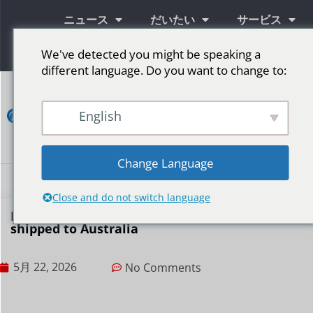
ニュース
だいたい
サービス
情報
We've detected you might be speaking a
different language. Do you want to change to:
コ
ン
English
タ
ク
ト
Change Language
LED広告スクリーン
ステージ用LEDスクリーン
その他の市場
Close and do not switch language
BIBILED’s P6 outdoor LED display has been
shipped to Australia
5月 22, 2026
No Comments