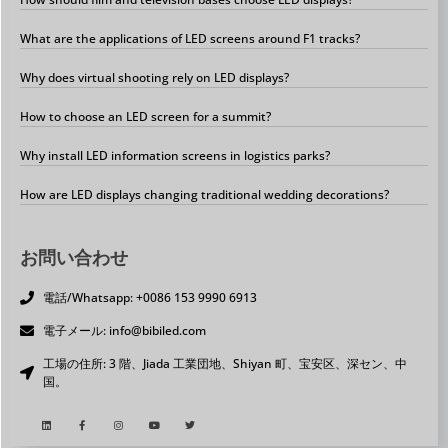
What are the applications of LED screens around F1 tracks?
Why does virtual shooting rely on LED displays?
How to choose an LED screen for a summit?
Why install LED information screens in logistics parks?
How are LED displays changing traditional wedding decorations?
お問い合わせ
電話/Whatsapp: +0086 153 9990 6913
電子メール: info@bibiled.com
工場の住所: 3 階、Jiada 工業団地、Shiyan 町、宝安区、深セン、中
国。