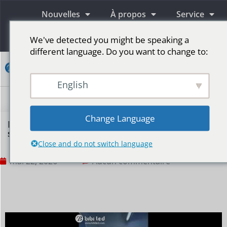
Nouvelles
À propos
Service
Information
We've detected you might be speaking a
different language. Do you want to change to:
Contact
English
Écrans publicitaires LED
Écran LED pour scène
Plus de marchés
Change Language
BIBILED’s P2.3 poster LED display has been
shipped to Australia
Close and do not switch language
mai 22, 2026
Aucun commentaire