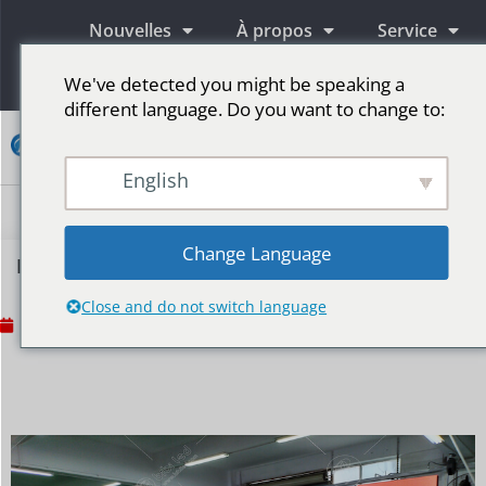
Nouvelles
À propos
Service
Information
We've detected you might be speaking a
different language. Do you want to change to:
Contact
English
Écrans publicitaires LED
Écran LED pour scène
Plus de marchés
Change Language
Écran LED d'affiche P2.5 en Hongrie
Close and do not switch language
8 juin 2021
Aucun commentaire