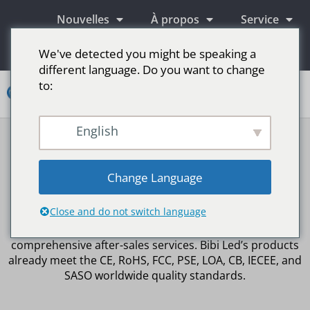
Nouvelles
À propos
Service
Information
We've detected you might be speaking a
different language. Do you want to change
to:
Contact
English
Écrans publicitaires LED
Écran LED pour scène
Plus de marchés
Certificat d'affichage LED
Change Language
Bibi Led is a leading LED display manufacturer that has
Close and do not switch language
been specializing in LED display manufacturing for over
10 years, with strict control management and
comprehensive after-sales services. Bibi Led’s products
already meet the CE, RoHS, FCC, PSE, LOA, CB, IECEE, and
SASO worldwide quality standards.