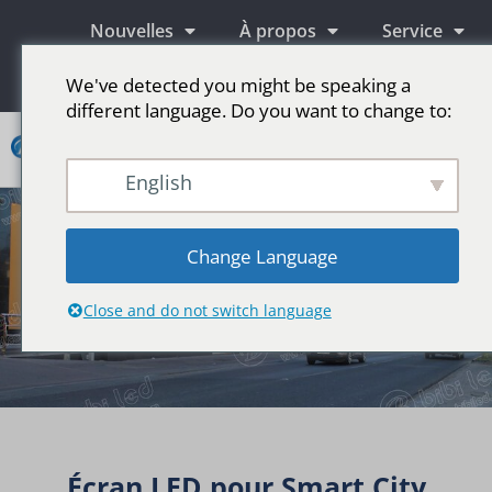
Nouvelles
À propos
Service
Information
We've detected you might be speaking a
different language. Do you want to change to:
Contact
English
Écrans publicitaires LED
Écran LED pour scène
Plus de marchés
Change Language
Close and do not switch language
Écran LED pour Smart City