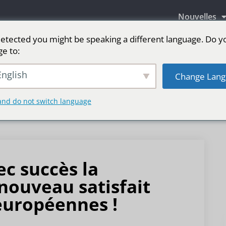
Nouvelles
etected you might be speaking a different language. Do y
ge to:
aires LED
Écran LED pour scène
sport
Pl
nglish
Change Lang
and do not switch language
ec succès la
 nouveau satisfait
européennes !