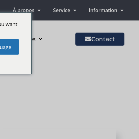
À propos
Service
Information
ou want
Contact
us de marchés
uage