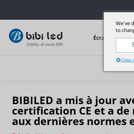
We've d
to chan
Écrans publicit
E
Close 
BIBILED a mis à jour av
certification CE et a de
aux dernières normes 