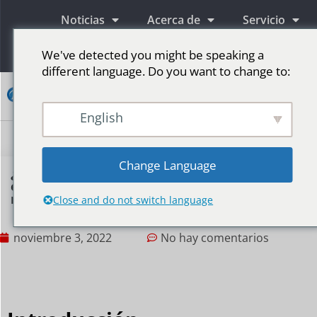
Noticias
Acerca de
Servicio
Información
We've detected you might be speaking a
different language. Do you want to change to:
Contacto
English
Pantallas publicitarias LED
Pantalla LED para escenario
Más mercados
Change Language
¿Por qué Naked Eye 3D LED Consumer Traffic
es una contraseña para el marketing de las
marcas de lujo?
Close and do not switch language
noviembre 3, 2022
No hay comentarios