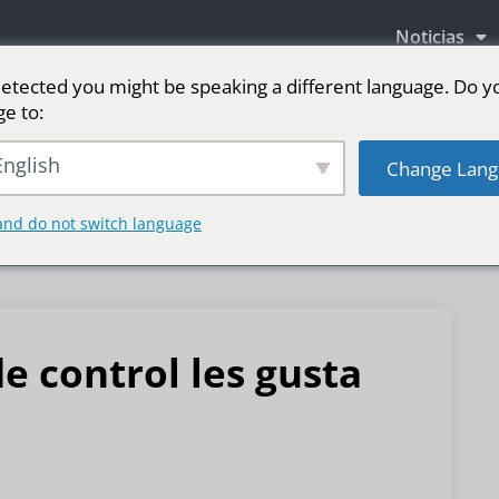
Noticias
etected you might be speaking a different language. Do y
ge to:
as LED
Pantalla LED para escenario
Deporte
nglish
Change Lang
and do not switch language
de control les gusta