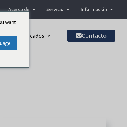
Acerca de
Servicio
Información
ou want
Contacto
Más mercados
uage