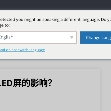
etected you might be speaking a different language. Do y
ge to:
LED广告屏
舞台LED屏
运动
更多市场
nglish
Change Lang
and do not switch language
LED屏的影响？