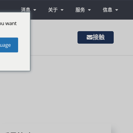
消息
关于
服务
信息
ou want
接触
uage