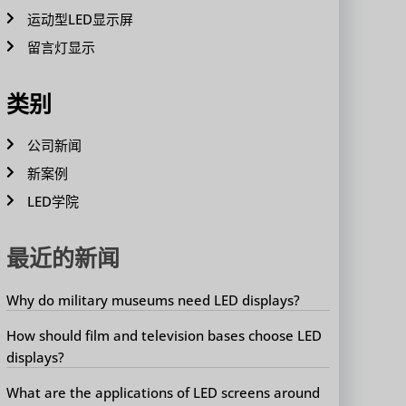
运动型LED显示屏
留言灯显示
类别
公司新闻
新案例
LED学院
最近的新闻
Why do military museums need LED displays?
How should film and television bases choose LED
displays?
What are the applications of LED screens around