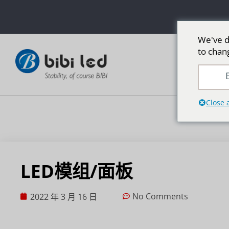
We've d
to chan
E
Close 
LED模组/面板
No Comments
2022 年 3 月 16 日