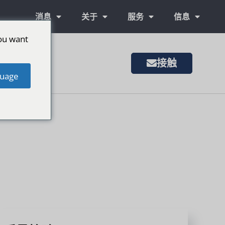
消息
关于
服务
信息
ou want
接触
uage