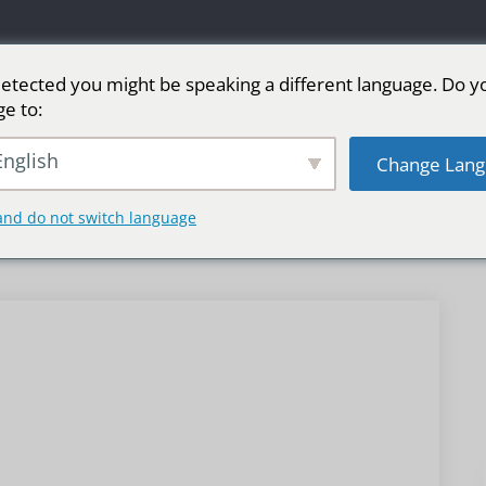
etected you might be speaking a different language. Do y
ge to:
LED广告屏
舞台LED屏
运动
更多市场
nglish
Change Lang
and do not switch language