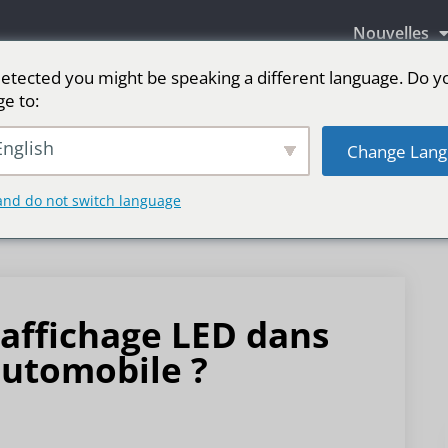
Nouvelles
etected you might be speaking a different language. Do y
ge to:
aires LED
Écran LED pour scène
sport
Pl
nglish
Change Lang
and do not switch language
’affichage LED dans
 automobile ?