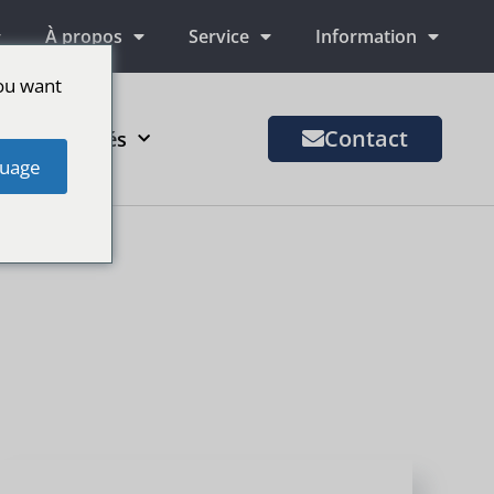
À propos
Service
Information
ou want
Contact
us de marchés
uage