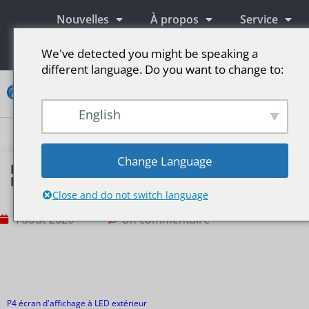
Nouvelles
À propos
Service
Information
We've detected you might be speaking a
different language. Do you want to change to:
Contact
English
Écrans publicitaires LED
Écran LED pour scène
Plus de marchés
Change Language
Écran d'affichage LED extérieur P4 à Porto
Rico.
Close and do not switch language
4 août 2020
Un commentaire
P4
écran d'affichage à LED extérieur