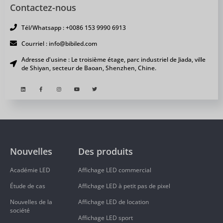
Contactez-nous
Tél/Whatsapp : +0086 153 9990 6913
Courriel : info@bibiled.com
Adresse d'usine : Le troisième étage, parc industriel de Jiada, ville
de Shiyan, secteur de Baoan, Shenzhen, Chine.
Nouvelles
Des produits
Académie LED
Affichage LED commercial
Étude de cas
Affichage LED à petit pas de pixel
Nouvelles de la
Affichage LED de location
société
Affichage LED sport