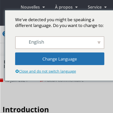
Nouvelles
À propos
Service
Information
We've detected you might be speaking a
different language. Do you want to change to:
Contact
English
Écrans publicitaires LED
Écran LED pour scène
Plus de marchés
Change Language
Discussion sur l'espacement réel et
l'espacement virtuel des LED
Close and do not switch language
18 juin 2024
Aucun commentaire
Introduction