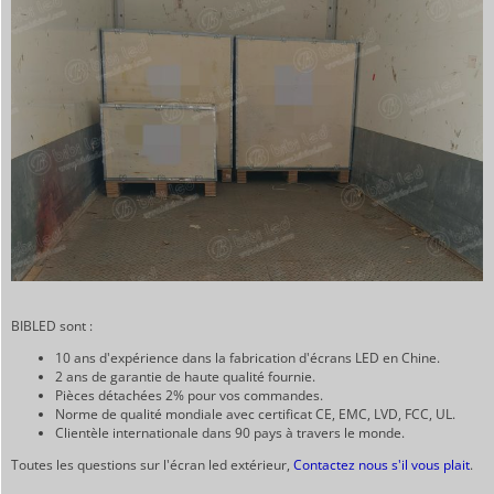
BIBLED sont :
10 ans d'expérience dans la fabrication d'écrans LED en Chine.
2 ans de garantie de haute qualité fournie.
Pièces détachées 2% pour vos commandes.
Norme de qualité mondiale avec certificat CE, EMC, LVD, FCC, UL.
Clientèle internationale dans 90 pays à travers le monde.
Toutes les questions sur l'écran led extérieur,
Contactez nous s'il vous plait
.