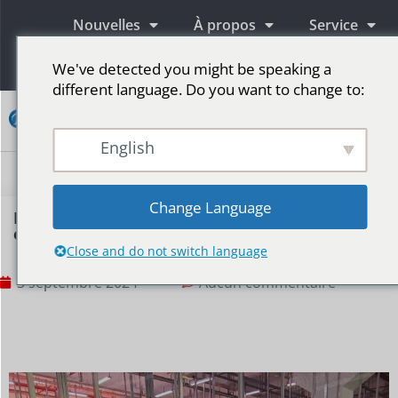
Nouvelles
À propos
Service
Information
We've detected you might be speaking a
different language. Do you want to change to:
Contact
English
Écrans publicitaires LED
Écran LED pour scène
Plus de marchés
Change Language
L'écran LED d'extérieur P5 de BIBILED a été
expédié en Italie
Close and do not switch language
3 septembre 2024
Aucun commentaire