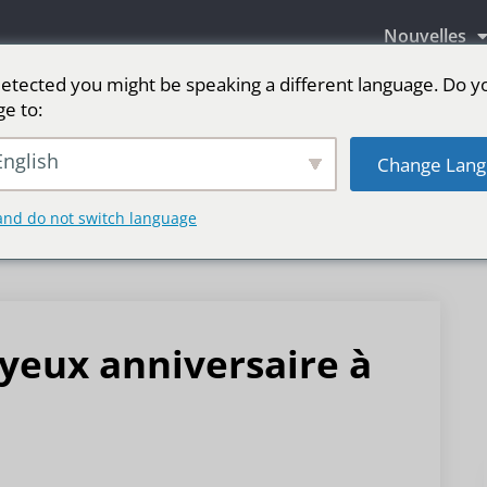
Nouvelles
etected you might be speaking a different language. Do y
ge to:
aires LED
Écran LED pour scène
sport
Pl
nglish
Change Lang
and do not switch language
oyeux anniversaire à