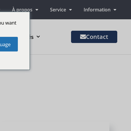
À propos
Service
Information
ou want
Contact
us de marchés
uage