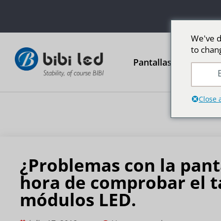
We've d
to chan
Pantallas publicitari
E
Close 
¿Problemas con la panta
hora de comprobar el ta
módulos LED.