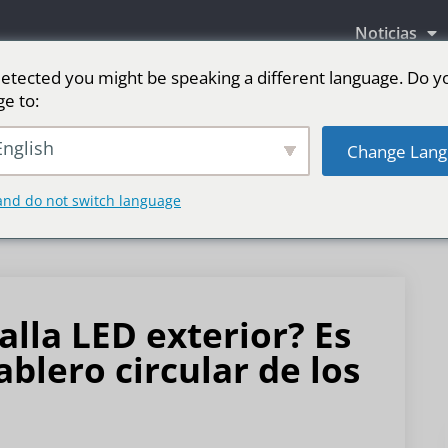
Noticias
etected you might be speaking a different language. Do y
ge to:
as LED
Pantalla LED para escenario
Deporte
nglish
Change Lang
and do not switch language
lla LED exterior? Es
blero circular de los