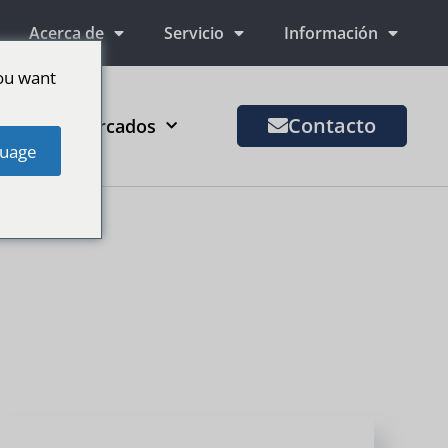
Acerca de
Servicio
Información
ou want
Contacto
Más mercados
uage