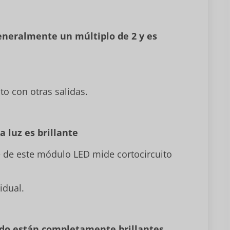
generalmente un múltiplo de 2 y es
ito con otras salidas.
a luz es brillante
te de este módulo LED mide cortocircuito
idual.
do están completamente brillantes