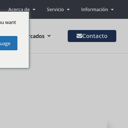
Acerca de
Servicio
Información
ou want
Contacto
Más mercados
uage