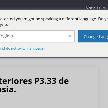
Noticias
etected you might be speaking a different language. Do y
ge to:
as LED
Pantalla LED para escenario
Deporte
nglish
Change Lang
and do not switch language
teriores P3.33 de
sia.