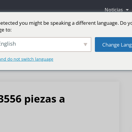
Noticias
etected you might be speaking a different language. Do y
ge to:
as LED
Pantalla LED para escenario
Deporte
nglish
Change Lang
and do not switch language
556 piezas a