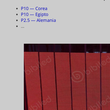
P10 — Corea
P10 — Egipto
P2.5 — Alemania
…