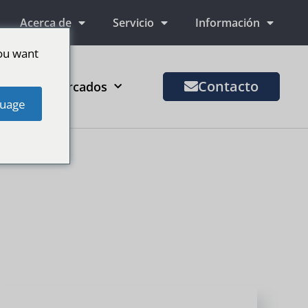
Acerca de
Servicio
Información
ou want
Contacto
Más mercados
uage