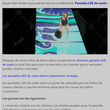
desarrollar fondos que podrían marcar la diferencia:
Pantalla LED de suelo
.
Después de varios años de desarrollo y acoplamiento,
Nuestra pantalla LED
de suelo
ya está listo para salir al mercado y los clientes que lo necesiten
pueden realizar consultas.
Las pantallas LED de suelo tienen importantes ventajas
.
Las pantallas LED de suelo serán un punto de explosión para el tráfico de
nuevos clientes y una herramienta clave para las curvas de tráfico
corporativo.
Los puntos son los siguientes:
1, estrecho contacto con los clientes; Los clientes pueden pisar la pantalla
LED del piso y sumergirse en una "ilusión" realista.