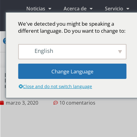
Noticias
Acerca de
Servicio
Información
We've detected you might be speaking a
different language. Do you want to change to:
Contacto
English
Pantallas publicitarias LED
Pantalla LED para escenario
Más mercados
Change Language
Lanzamiento de nuevos productos 2020 |
Pantalla LED de piso: Piso LED de video
mágico
Close and do not switch language
marzo 3, 2020
10 comentarios