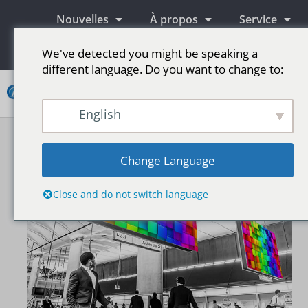
Nouvelles
À propos
Service
Information
We've detected you might be speaking a
different language. Do you want to change to:
Contact
English
Écrans publicitaires LED
Écran LED pour scène
Plus de marchés
Change Language
Close and do not switch language