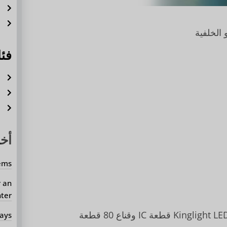
ش
ش
الخلفية
فئ
أ
ح
أ
أخب
ems?
r an
er?
ays?