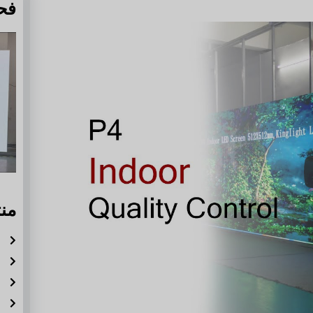
فح
من
ش
ش
ش
ش