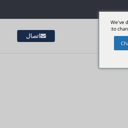
We've d
to chan
اتصال
الأسواق
Ch