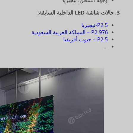
وجهة الشحن: نيجيريا
3. حالات شاشة LED الداخلية السابقة:
P2.5-نيجيريا
P2.976 – المملكة العربية السعودية
P2.5 – جنوب أفريقيا
…