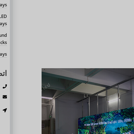
ays?
 LED
ays?
ound
cks?
ays?
اتص
ه
ا
ع
م