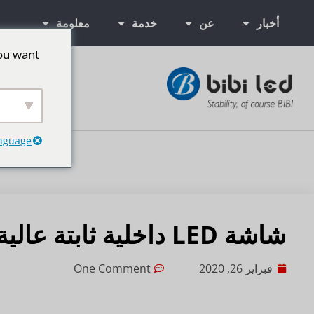
أخبار
عن
خدمة
معلومة
ou want
شاشات إعلانية
anguage
شاشة LED داخلية ثابتة عالية الدقة P4 لنيجيريا.
فبراير 26, 2020
One Comment