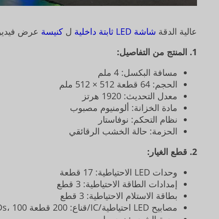
عالية الدقة
شاشة LED ثابتة داخلية
ل
كنيسة
عرض فيديو 
1.
المنتج من التفاصيل:
مسافة البكسل: 4 ملم
الحجم: 64 قطعة 512 × 512 ملم
معدل التحديث: 1920 هرتز
مادة الخزانة: ألومنيوم مصبوب
نظام التحكم: نوفاستار
الحزمة: حالة الخشب الرقائقي
2. قطع الغيار:
وحدات LED الاحتياطية: 17 قطعة
إمدادات الطاقة الاحتياطية: 3 قطع
بطاقة الاستلام الاحتياطية: 3 قطع
مصابيح LED احتياطية/IC/قناع: 200 قطعة Kinglight LEDs، 100 قطعة IC وقناع 80 قطعة