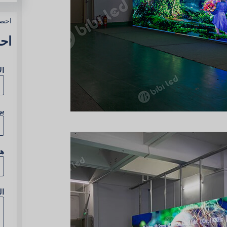
احص
اح
ال
بر
ه
ا