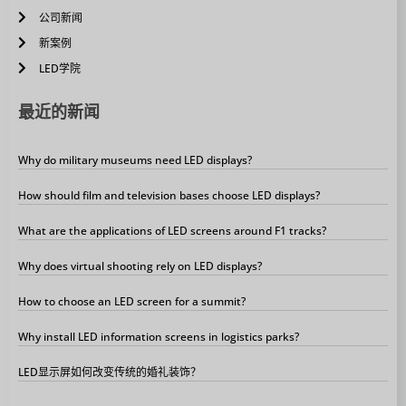
公司新闻
新案例
LED学院
最近的新闻
Why do military museums need LED displays?
How should film and television bases choose LED displays?
What are the applications of LED screens around F1 tracks?
Why does virtual shooting rely on LED displays?
How to choose an LED screen for a summit?
Why install LED information screens in logistics parks?
LED显示屏如何改变传统的婚礼装饰？