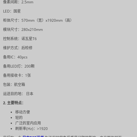
像素间距：2.5mm
LED：国星
柜体尺寸：570mm（宽）x1920mm（高）
模块尺寸：280x210mm
控制系统：诺瓦星T6
维护方式：后检修
备用IC：40pcs
备用LED灯：200颗
备用接收卡：1张
包装：航空箱
运送目的地：
日本
2. 主要特点：
移动方便
轻的
广泛的室内应用
刷新率(Hz)：>1920