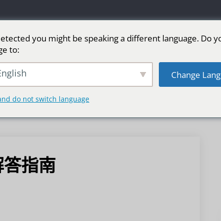
etected you might be speaking a different language. Do y
ge to:
LED广告屏
舞台LED屏
运动
更多市场
nglish
Change Lang
and do not switch language
解答指南