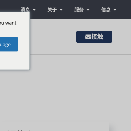
消息
关于
服务
信息
ou want
接触
uage