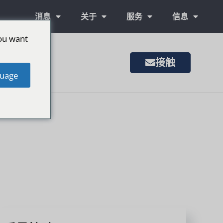
消息
关于
服务
信息
ou want
接触
uage