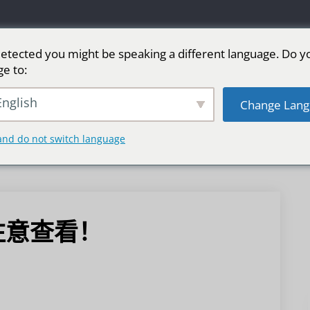
etected you might be speaking a different language. Do y
ge to:
LED广告屏
舞台LED屏
运动
更多市场
nglish
Change Lang
and do not switch language
注意查看！