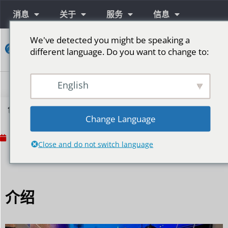
消息
关于
服务
信息
We've detected you might be speaking a
接
different language. Do you want to change to:
触
English
创新LED显示屏：不可避免的技术浪潮
Change Language
No Comments
2024年7月2日
Close and do not switch language
介绍