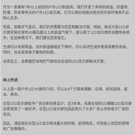
作为一家拥有7年以上经验的户外LED制造商，我们开发了具有防高温、防雷雨、
防潮、防虫等特点的户外LED显示屏。它可以很好地面对恶劣的外部环境而不必
担心太多。
但是，如果天气恶劣，我们仍然需要为您定制解决方案。例如，假设大型LED显
示屏安装在常年40摄氏度以上的高温气候下，那么除了LED显示屏的自散热系统
外。在这种情况下，我们建议您安装它。
空调可以有效降温。当外部温度稳定下降时，可以关闭空调并使用其散热系统。
同时，也会采用易于散热的材质。
总而言之，会根据您当地的气候给出合适的LED显示屏解决方案。
综上所述：
以上是一款户外LED大屏的介绍；可以从8个方面来理解：应用、如何选择、成
本、寿命。
巨型LED显示屏赋予广告全新创意设计；近3年来，风靡全球的3D裸眼LED显示屏
创意受到了一致好评，巨型LED显示屏也因此吸引了众多广告公司和电子厂商的
目光。
因此，请趁现在巨型LED显示屏流量大的时候，赶快购买，尽快投入到您的营销
和广告策略中。