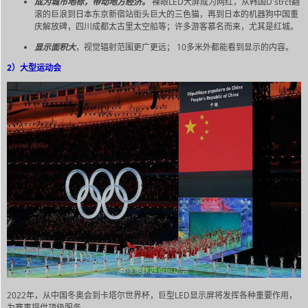
成为城市地标，带动地方经济。
裸眼LED大屏成为网红，从韩国D'strct翻
滚的巨浪到日本东京新宿站街头巨大的三色猫，再到日本的机器狗中国重
庆解放碑，四川成都太古里太空船等；许多游客慕名而来，尤其是红城。
显示面积大
，视觉辐射范围更广更远； 10多米外都能看到显示的内容。
2）大型运动会
2022年，从中国冬奥会到卡塔尔世界杯，巨型LED显示屏将发挥各种重要作用，
为赛事提供顶级服务。