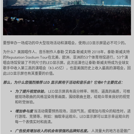
要想举办一场成功的中大型现场活动和演唱会，使用LED显示屏是必不可少的。
为什么？美国唱作人、音乐制作人泰勒·艾莉森·斯威夫特 2018年，泰勒·斯威夫特
的Reputation Stadium Tour在北美、欧洲、亚洲的53个体育场馆进行，53个演
唱会场馆安装了不同尺寸的LED显示屏。此次巡演也让泰勒·斯威夫特成为全球女
歌手中收入第三高的演唱会（$3.45亿），也是美国历史上收入最高的演唱会，因
此LED显示屏也有其重要的价值。
那么，为什么您强烈推荐 LED 显示屏用于活动和音乐会？它有4个主要优点：
为了提升视觉体验，
LED显示屏具有高分辨率、明亮、逼真的画质，可根
据现场歌曲的风格渲染背景画面，围绕歌曲主题，给观众带来良好的视觉
和听觉体验。
增加参与度
当活动需要预热现场，活跃气氛，或增加与观众的粘性时，进
行游戏、竞猜等，例如：抽取幸运观众，LED显示屏可以显示幸运观众的
每一个表情实时和高清。
广告投资增加收入的机会有很强的品牌知名度。
人流量大的地方总是做广