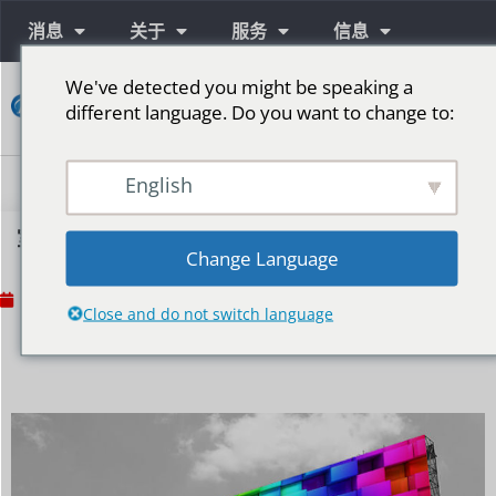
消息
关于
服务
信息
We've detected you might be speaking a
接
different language. Do you want to change to:
触
English
室内外巨型LED屏幕
Change Language
No Comments
2023年2月15日
Close and do not switch language