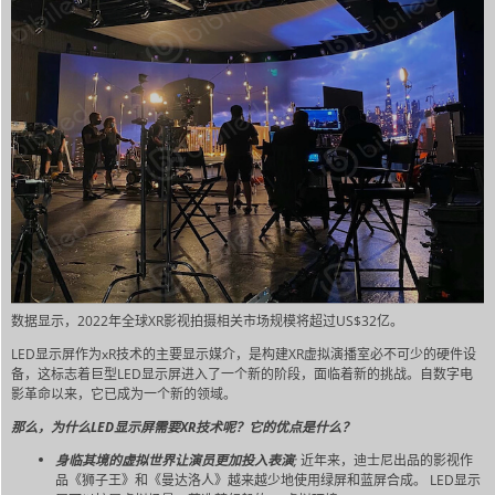
数据显示，2022年全球XR影视拍摄相关市场规模将超过US$32亿。
LED显示屏作为xR技术的主要显示媒介，是构建XR虚拟演播室必不可少的硬件设
备，这标志着巨型LED显示屏进入了一个新的阶段，面临着新的挑战。自数字电
影革命以来，它已成为一个新的领域。
那么，为什么LED显示屏需要XR技术呢？它的优点是什么？
身临其境的虚拟世界让演员更加投入表演
;
近年来，迪士尼出品的影视作
品《狮子王》和《曼达洛人》越来越少地使用绿屏和蓝屏合成。 LED显示