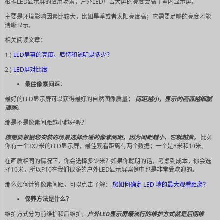
根据LED显示屏的应用场景，户外LED广告大屏的亮度会高于室内显示屏。
主要是环境影响因素比较大，比如旱季或者太阳亮度高；它需要足够的亮度才能
清晰显示。
相关阅读文章：
1.)
LED屏幕的亮度、尼特和流明是多少？
2.)
LED屏对比度
最佳像素间距：
最好的LED显示屏可以获得最好的自然图像质量；
间距越小，显示的画面越细腻
清晰。
那是不是像素间距越小越好呢？
您需要根据您安装的场景选择合适的像素间距，因为间距越小，它就越贵。
比如
你有一个3X2米的LED显示屏，最佳观看距离有两个数据；一个是8米和10米。
在画质相同的情况下，你会选择多少米？如果你聪明的话，考虑到成本，你会选
择10米，所以P10在我们很多的户外LED显示屏案例中也是非常受欢迎的。
那么如何计算像素间距，可以点击了解：
您如何确定 LED 墙的最大观看距离？
保养方法是什么？
维护方式分为前维护和后维护。
户外LED显示屏最流行的维护方式就是后期维