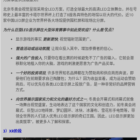
北京冬奥会视觉呈现采用全LED方案，打造全球最大的高清LED立体舞台，并在号
称史上最丰富的卡塔尔世界杯上打造了8座各具特色的场馆以巨大的代价。近10
家中国LED屏企业为世界杯各大场馆提供围栏屏和现场比分屏。
为什么巨型LED显示屏在大型体育赛事中如此受欢迎？什么是
优点？
显示游戏的事实
更新更快
,
视觉辐射范围更广。
营造活动或运动氛围
,
让观众投入其中，增加参赛者的信心。
强大的广告投入
,
只要你在看比赛的时候避免不了广告的输入，它就会潜
移默化地植入你的大脑，游戏的刺激更愿意为广告产品买单。
一个好的投资项目
,
许多世界知名品牌都在为赞助商和供应商而奔波，即
使他们在前期要求自己掏腰包；为什么？因为收益显着，成为运动会赞助
商后，可以优先在各类LED显示屏上投放广告，是一种非常好的品牌营销
方式。
向世界展示国家实力和文化的最好方式之一
,
冬奥会开幕式和闭幕式就像
一场舞台视觉盛宴，生动地表达了这个国家的文化和创造力，如冬奥会闭
幕式、巨型LED地砖屏、梦幻圆环、冰块、冰瀑布、雪花形手电筒等，带
领全世界的人们进入优秀LED显示屏的奇幻王国。因此，LED显示屏更加
出类拔萃”，被更多人了解和探索。
3）XR阶段