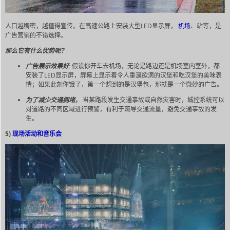
人口越稠密，越值得宣传。在高速公路上安装大型LED显示屏，
机场
、站等，是
广告营销的不错选择。
那么它有什么优势呢？
广告展示效果好
;
假设你开车去机场，无论是路边还是机场室内室外，都
安装了LED显示屏，屏幕上显示着令人垂涎欲滴的汉堡和吃汉堡的美味表
情；如果此刻你饿了，第一个想到的是汉堡包，那就是一个微妙的广告。
为了减少交通拥堵，
当某路段发生交通事故或自然灾害时，城控系统可以
对道路的不同区域进行预警，有利于疏导交通流量，避免交通事故的发
生。
5)
现场活动和音乐会