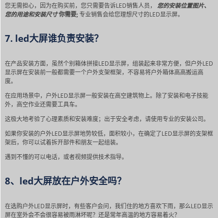
您无需担心，因为在购买前，您只需要告诉LED销售人员，
您的安装位置图片、
您的用途和安装尺寸
你需要;
专业销售会给您理想尺寸的LED显示屏。
7. led大屏谁负责安装？
在产品安装方面，虽然个别箱体拼接LED显示屏，组装起来非常方便，但户外LED
显示屏在安装前一般都需要一个户外支架框架，不容易将户外箱体高高搬运高
度。
在应用场景中，户外LED显示屏一般安装在高空建筑物上。除了安装和电子技能
外，高空作业还需要工具车。
这极大地考验了心理素质和安装难度；出于安全考虑，请使用专业的安装公司。
如果你安装的户外LED显示屏地势较低，面积较小，在确定了LED显示屏的支架框
架后，你可以试着拆开部件和朋友一起组装。
遇到不懂的可以电话，或者视频提供技术指导。
8、led大屏放在户外安全吗？
在选购户外LED显示屏时，有些客户会问，我们住的地方喜欢下雨，那么LED显示
屏在室外会不会很容易被雨淋坏呢？还是常年高温的地方容易着火？