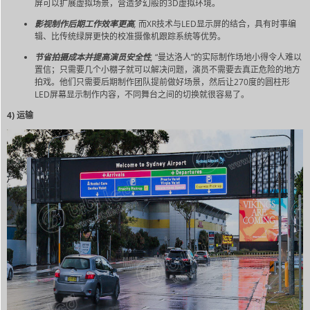
屏可以扩展虚拟场景，营造梦幻般的3D虚拟环境。
影视制作后期工作效率更高
,
而XR技术与LED显示屏的结合，具有时事编
辑、比传统绿屏更快的校准摄像机跟踪系统等优势。
节省拍摄成本并提高演员安全性
,
“曼达洛人”的实际制作场地小得令人难以
置信；只需要几个小棚子就可以解决问题，演员不需要去真正危险的地方
拍戏。他们只需要后期制作团队提前做好场景，然后让270度的圆柱形
LED屏幕显示制作内容，不同舞台之间的切换就很容易了。
4) 运输