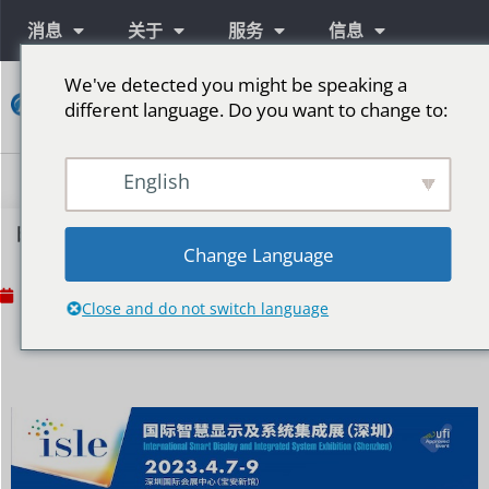
消息
关于
服务
信息
We've detected you might be speaking a
接
different language. Do you want to change to:
触
English
时隔 3 年，ISLE 2023 终于再次开放
Change Language
No Comments
2023年3月16日
Close and do not switch language