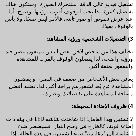
غيل فيديو عالي الدقة، ستتحرك الصورة، وستكون هناك
اصيل كثيرة، لذا يجب الوقوف أقرب لرؤيتها بوضوح. أما
د عرض نصوص أو صور ثابتة، فالأمر ليس صعبًا، ولا بأس
وقوف بعيدًا.
تلف هذا من شخص لآخر! بعض الناس يتمتعون ببصر جيد
ؤية واضحة، لذا يفضلون الوقوف بالقرب للمشاهدة
لشعور بمتعة أكبر.
اني بعض الأشخاص من ضعف في البصر، أو يفضلون
مشاهدة عن بُعد لشعورهم براحة أكبر. لذا، تعتمد أفضل
افة للمشاهدة على تفضيلاتك ونظرك.
لا تستهن بهذا العامل! إذا شاهدت شاشة LED في بيئة ذات
اءة قوية، كالخارج في وضح النهار، فسيضطر ضوء
شاشة إلى "مقاومة" ضوء الشمس. في هذه الحالة، إذا