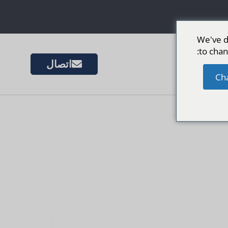
We've d
to chan
اتصال
الأسواق
Ch