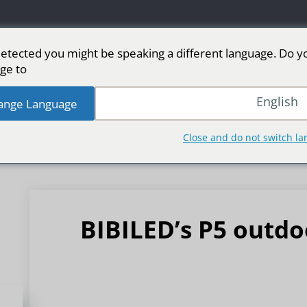
etected you might be speaking a different language. Do y
ge to:
 LED
شاشة LED للمرحلة
رياضة
المزيد من 
English
ange Language
Close and do not switch l
BIBILED’s P5 outdo