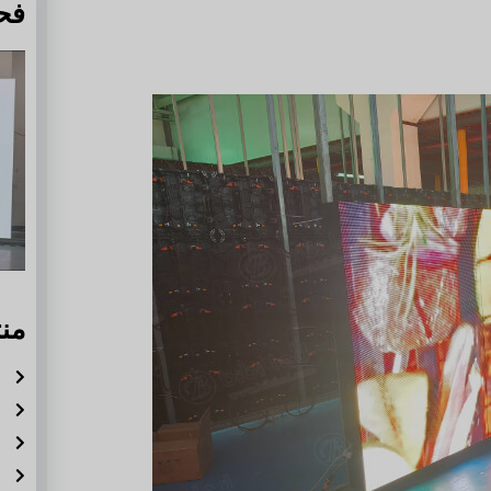
فح
من
ش
ش
ش
ش