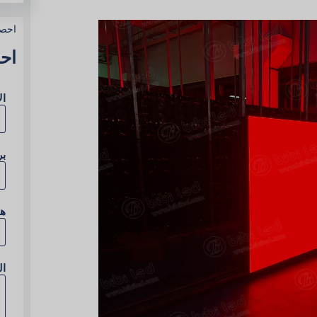
احص
اح
ال
بر
ه
ا