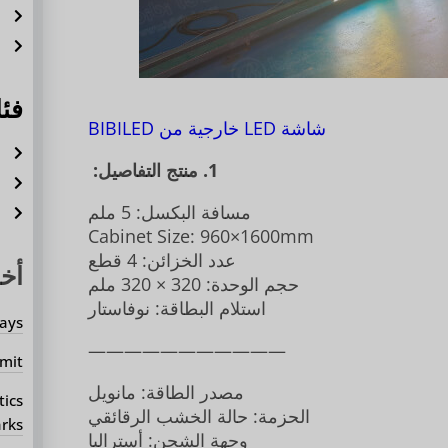
ش
ش
فئ
شاشة LED خارجية من BIBILED
أ
1. منتج التفاصيل:
ح
مسافة البكسل: 5 ملم
أ
Cabinet Size: 960×1600mm
عدد الخزائن: 4 قطع
أخب
حجم الوحدة: 320 × 320 ملم
استلام البطاقة: نوفاستار
ays?
———————————
mit?
مصدر الطاقة: مانويل
tics
الحزمة: حالة الخشب الرقائقي
rks?
وجهة الشحن: أستراليا