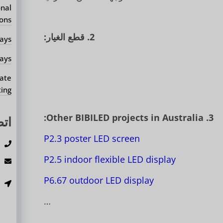
onal
ons?
2. قطع الغيار:
ays?
ays?
ate
ing?
Other BIBILED projects in Australia:
3.
اتص
P2.3 poster LED screen
ه
P2.5 indoor flexible LED display
ا
ع
P6.67 outdoor LED display
م
…