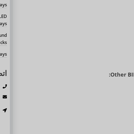
ays?
 LED
ays?
ound
cks?
ays?
اتص
Other BI
ه
ا
ع
م