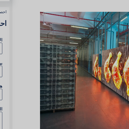
احص
اح
ال
بر
ه
ا