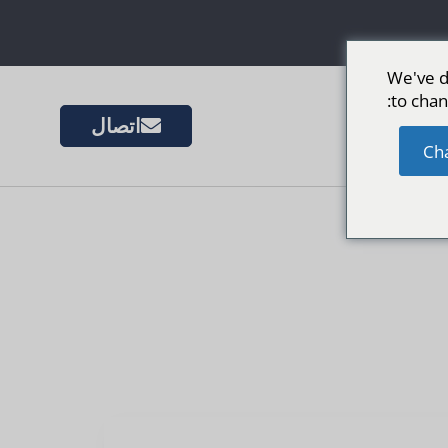
We've d
to chan
اتصال
الأسواق
Ch