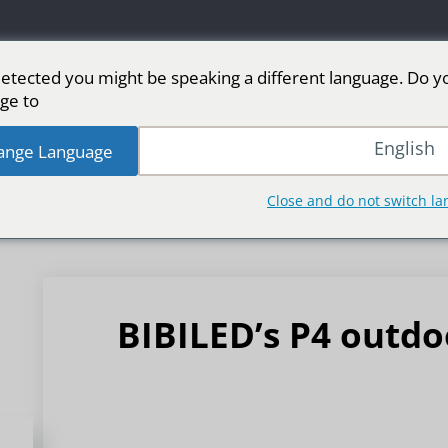
etected you might be speaking a different language. Do y
ge to:
 LED
شاشة LED للمرحلة
رياضة
المزيد من 
English
ange Language
Close and do not switch l
BIBILED’s P4 outdo