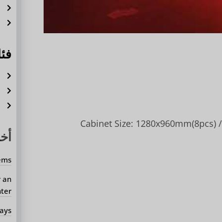
ش
ش
فئ
أ
ح
أ
Cabinet Size: 1280x960mm(8pcs)
أخب
ems?
r an
er?
ays?