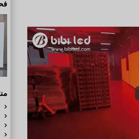
فح
من
ش
ش
ش
ش